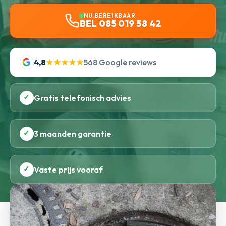
NU BEREIKBAAR
BEL 085 019 58 42
4,8
★★★★★
568 Google reviews
✓
Gratis telefonisch advies
✓
3 maanden garantie
✓
Vaste prijs vooraf