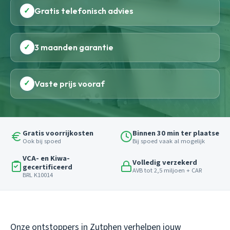
✓
Gratis telefonisch advies
✓
3 maanden garantie
✓
Vaste prijs vooraf
Gratis voorrijkosten
Binnen 30 min ter plaatse
Ook bij spoed
Bij spoed vaak al mogelijk
VCA- en Kiwa-
Volledig verzekerd
gecertificeerd
AVB tot 2,5 miljoen + CAR
BRL K10014
Onze ontstoppers in Zutphen verhelpen jouw