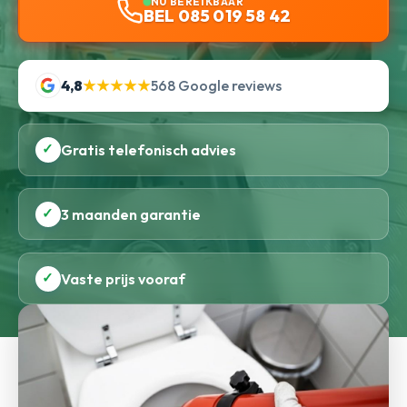
NU BEREIKBAAR
BEL 085 019 58 42
4,8
★★★★★
568 Google reviews
✓
Gratis telefonisch advies
✓
3 maanden garantie
✓
Vaste prijs vooraf