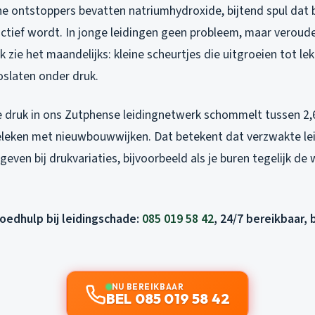
 ontstoppers bevatten natriumhydroxide, bijtend spul dat 
ctief wordt. In jonge leidingen geen probleem, maar verou
Ik zie het maandelijks: kleine scheurtjes die uitgroeien tot l
oslaten onder druk.
e druk in ons Zutphense leidingnetwerk schommelt tussen 2,6
eleken met nieuwbouwwijken. Dat betekent dat verzwakte lei
geven bij drukvariaties, bijvoorbeeld als je buren tegelijk d
poedhulp bij leidingschade:
085 019 58 42
, 24/7 bereikbaar,
NU BEREIKBAAR
BEL 085 019 58 42