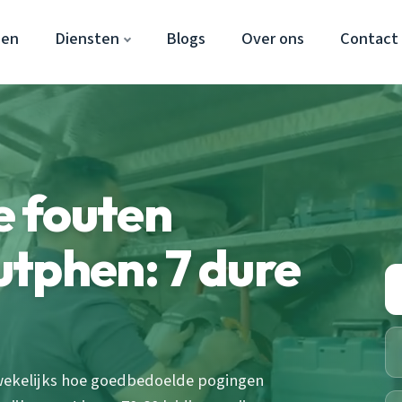
hen
Diensten
Blogs
Over ons
Contact
 fouten
tphen: 7 dure
 wekelijks hoe goedbedoelde pogingen