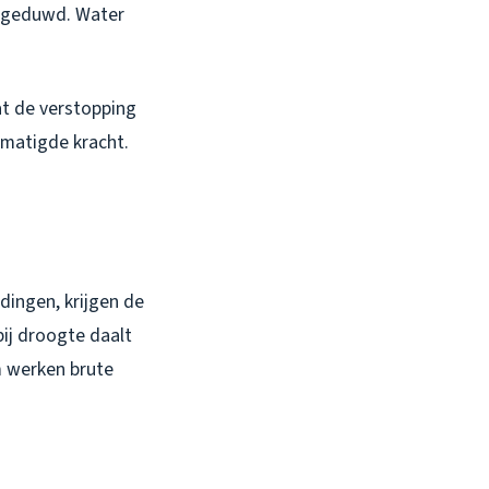
osgeduwd. Water
at de verstopping
ematigde kracht.
ingen, krijgen de
bij droogte daalt
m werken brute