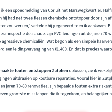
 ik een spoedmelding van Cor uit het Marswegkwartier. Half
n hij had net twee flessen chemische ontstopper door zijn af
ter zou werken,” vertelde hij gegeneerd toen ik aankwam. B
mera-inspectie de schade: zijn PVC-leidingen uit de jaren 70 
agressieve chemicaliën. Wat begon als een simpele haarver
rd een leidingvervanging van €1.400. En dat is precies waar
maakte fouten ontstoppen Zutphen
oplossen, zie ik wekelij
ngen uitdraaien op kostbare reparaties. Vooral hier in Zut
en jaren 70-80 renovaties, zijn bepaalde fouten extra riskant
ven grootste misstappen die ik tegenkom, en belangrijker n