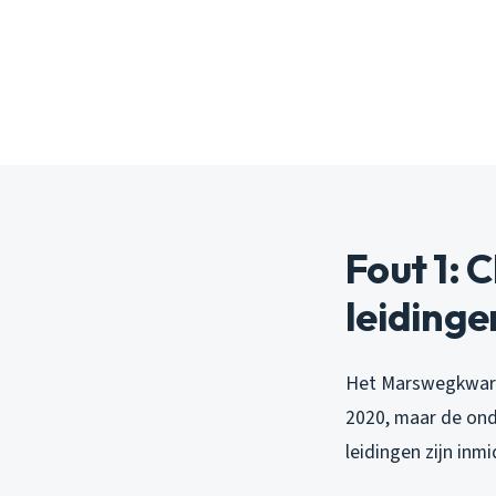
Fout 1: 
leidinge
Het Marswegkwart
2020, maar de onde
leidingen zijn inm