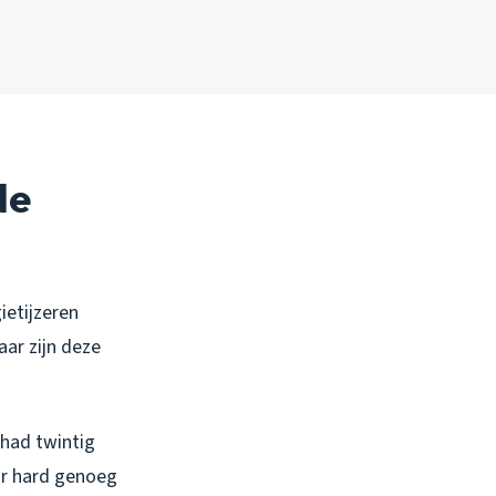
de
ietijzeren
aar zijn deze
 had twintig
aar hard genoeg