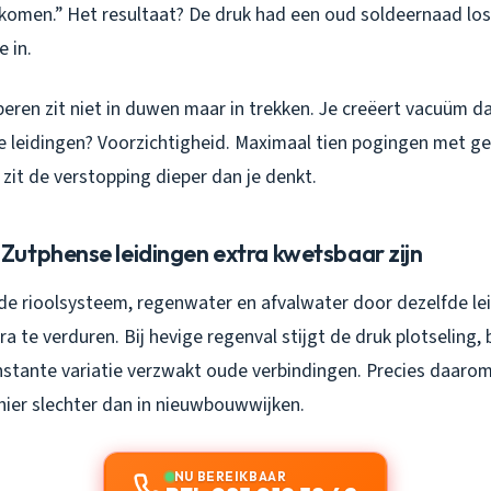
komen.” Het resultaat? De druk had een oud soldeernaad l
e in.
peren zit niet in duwen maar in
trekken
. Je creëert vacuüm d
de leidingen? Voorzichtigheid. Maximaal tien pogingen met g
 zit de verstopping dieper dan je denkt.
utphense leidingen extra kwetsbaar zijn
 rioolsysteem, regenwater en afvalwater door dezelfde leid
 te verduren. Bij hevige regenval stijgt de druk plotseling, 
nstante variatie verzwakt oude verbindingen. Precies daaro
ier slechter dan in nieuwbouwwijken.
NU BEREIKBAAR