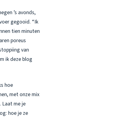
negen ’s avonds,
voer gegooid. “Ik
innen tien minuten
waren poreus
stoppiing van
om ik deze blog
ks hoe
phen, met onze mix
. Laat me je
og: hoe je ze