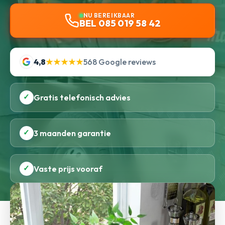
NU BEREIKBAAR
BEL 085 019 58 42
4,8
★★★★★
568 Google reviews
✓
Gratis telefonisch advies
✓
3 maanden garantie
✓
Vaste prijs vooraf