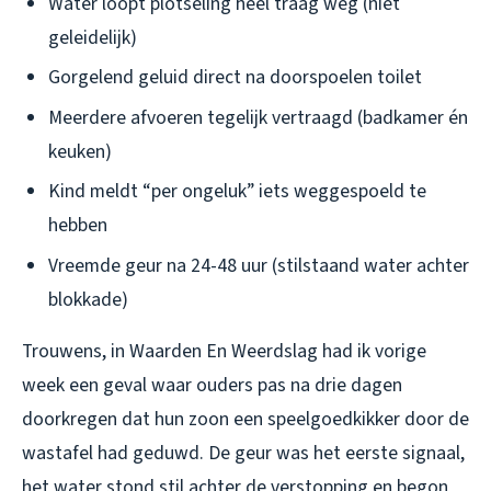
Water loopt
plotseling
heel traag weg (niet
geleidelijk)
Gorgelend geluid direct na doorspoelen toilet
Meerdere afvoeren tegelijk vertraagd (badkamer én
keuken)
Kind meldt “per ongeluk” iets weggespoeld te
hebben
Vreemde geur na 24-48 uur (stilstaand water achter
blokkade)
Trouwens, in Waarden En Weerdslag had ik vorige
week een geval waar ouders pas na drie dagen
doorkregen dat hun zoon een speelgoedkikker door de
wastafel had geduwd. De geur was het eerste signaal,
het water stond stil achter de verstopping en begon