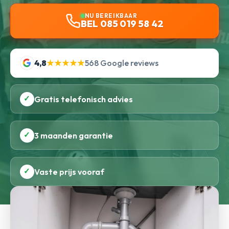
NU BEREIKBAAR
BEL 085 019 58 42
4,8
★★★★★
568 Google reviews
✓
Gratis telefonisch advies
✓
3 maanden garantie
✓
Vaste prijs vooraf