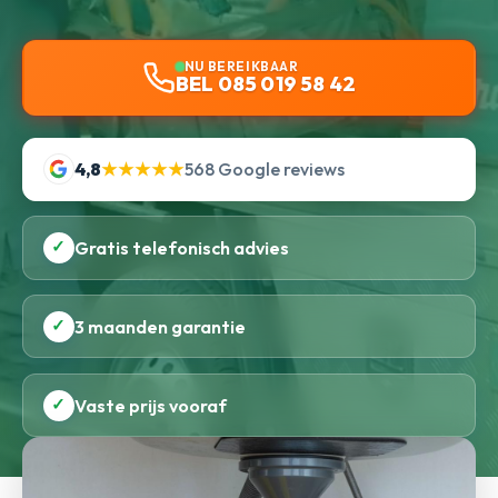
NU BEREIKBAAR
BEL 085 019 58 42
4,8
★★★★★
568 Google reviews
✓
Gratis telefonisch advies
✓
3 maanden garantie
✓
Vaste prijs vooraf