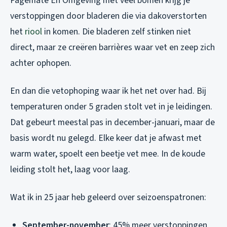
Pagemate En Omgeving met veel bomen krijg je
verstoppingen door bladeren die via dakoverstorten
het
riool
in komen. Die bladeren zelf stinken niet
direct, maar ze creëren barrières waar vet en zeep zich
achter ophopen.
En dan die vetophoping waar ik het net over had. Bij
temperaturen onder 5 graden stolt vet in je leidingen.
Dat gebeurt meestal pas in december-januari, maar de
basis wordt nu gelegd. Elke keer dat je afwast met
warm water, spoelt een beetje vet mee. In de koude
leiding stolt het, laag voor laag.
Wat ik in 25 jaar heb geleerd over seizoenspatronen:
September-november
: 45% meer verstoppingen