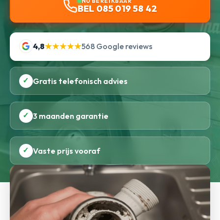
NU BEREIKBAAR
BEL 085 019 58 42
4,8
★★★★★
568 Google reviews
✓
Gratis telefonisch advies
✓
3 maanden garantie
✓
Vaste prijs vooraf