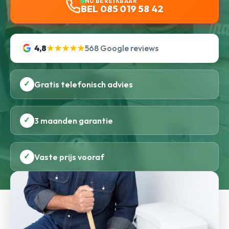
NU BEREIKBAAR
BEL 085 019 58 42
4,8
★★★★★
568 Google reviews
✓
Gratis telefonisch advies
✓
3 maanden garantie
✓
Vaste prijs vooraf