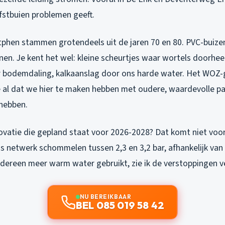
rfstbuien problemen geeft.
tphen stammen grotendeels uit de jaren 70 en 80. PVC-buizen d
en. Je kent het wel: kleine scheurtjes waar wortels doorhee
r bodemdaling, kalkaanslag door ons harde water. Het WOZ
je al dat we hier te maken hebben met oudere, waardevolle p
hebben.
ovatie die gepland staat voor 2026-2028? Dat komt niet voor
ns netwerk schommelen tussen 2,3 en 3,2 bar, afhankelijk van 
edereen meer warm water gebruikt, zie ik de verstoppingen v
NU BEREIKBAAR
BEL 085 019 58 42