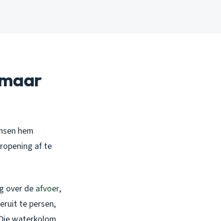
 (maar
ensen hem
ropening af te
ig over de
afvoer
,
eruit te persen,
 Die waterkolom