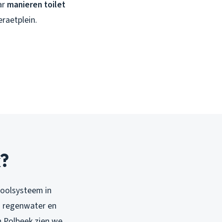
ar
manieren toilet
eraetplein.
k?
ioolsysteem in
j regenwater en
n Polbeek zien we