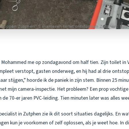
 Mohammed me op zondagavond om half tien. Zijn toilet in V
leet verstopt, gasten onderweg, en hij had al drie ontsto
aar stijgen,” hoorde ik de paniek in zijn stem. Binnen 25 minu
et mijn camera-inspectie. Het probleem? Een prop vochtige
 de 70-er jaren PVC-leiding. Tien minuten later was alles we
ecialist in Zutphen zie ik dit soort situaties dagelijks. En w
en kun je voorkomen of zelf oplossen, als je weet hoe. In dit a