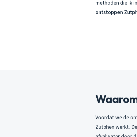
methoden die ik in
ontstoppen Zutp
Waarom v
Voordat we de ont
Zutphen werkt. De
afvalwater door d