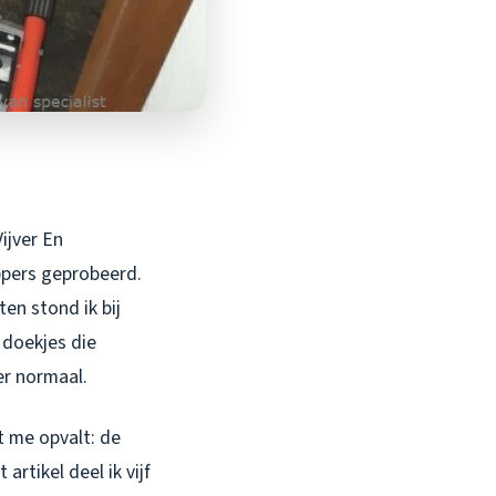
ijver En
ppers geprobeerd.
ten stond ik bij
 doekjes die
er normaal.
at me opvalt: de
rtikel deel ik vijf