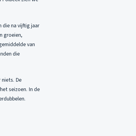
ie na vijftig jaar
n groeien,
-gemiddelde van
anden die
 niets. De
het seizoen. In de
erdubbelen.